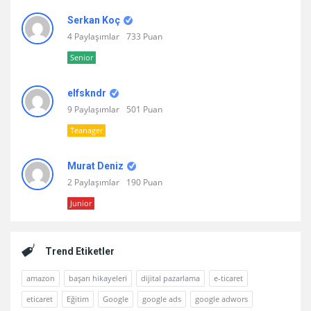
Serkan Koç
4 Paylaşımlar
733 Puan
Senior
elfskndr
9 Paylaşımlar
501 Puan
Teanager
Murat Deniz
2 Paylaşımlar
190 Puan
Junior
Trend Etiketler
amazon
başarı hikayeleri
dijital pazarlama
e-ticaret
eticaret
Eğitim
Google
google ads
google adwors