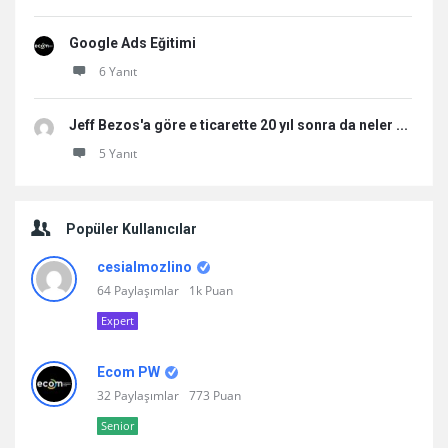
Google Ads Eğitimi
6 Yanıt
Jeff Bezos'a göre e ticarette 20 yıl sonra da neler ...
5 Yanıt
Popüler Kullanıcılar
cesialmozlino
64 Paylaşımlar
1k Puan
Expert
Ecom PW
32 Paylaşımlar
773 Puan
Senior