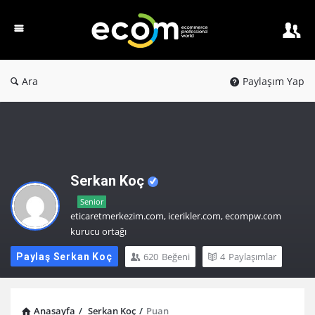
Ecom
PW
Ara
Paylaşım Yap
Serkan Koç
Senior
eticaretmerkezim.com, icerikler.com, ecompw.com
kurucu ortağı
620
Beğeni
4
Paylaşımlar
Paylaş Serkan Koç
Anasayfa
/
Serkan Koç
/
Puan