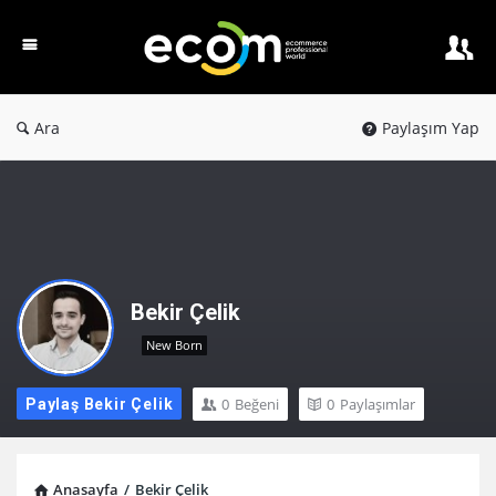
Ecom
PW
Ara
Paylaşım Yap
Bekir Çelik
New Born
0
Beğeni
0
Paylaşımlar
Paylaş Bekir Çelik
Anasayfa
/
Bekir Çelik