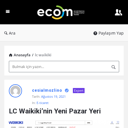
Ecom
PW
Ara
Paylaşım Yap
Anasayfa
/
lc waikiki
Ecom
cesialmozlino
Expert
PW
Tarih:
Ağustos 19, 2021
Latest
In:
E-ticaret
Paylaşım
LC Waikiki’nin Yeni Pazar Yeri