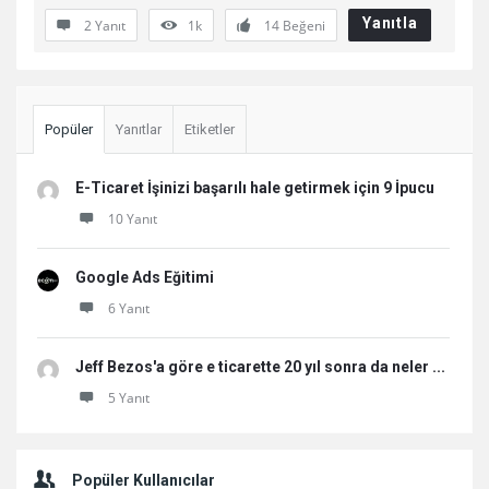
Yanıtla
2 Yanıt
1k
14
Beğeni
Sidebar
Popüler
Yanıtlar
Etiketler
E-Ticaret İşinizi başarılı hale getirmek için 9 İpucu
10 Yanıt
Google Ads Eğitimi
6 Yanıt
Jeff Bezos'a göre e ticarette 20 yıl sonra da neler ...
5 Yanıt
Popüler Kullanıcılar