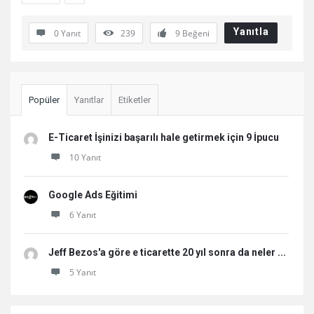
Yanıtla
0 Yanıt
239
9
Beğeni
Sidebar
Popüler
Yanıtlar
Etiketler
E-Ticaret İşinizi başarılı hale getirmek için 9 İpucu
10 Yanıt
Google Ads Eğitimi
6 Yanıt
Jeff Bezos'a göre e ticarette 20 yıl sonra da neler ...
5 Yanıt