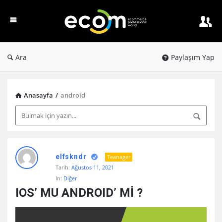
Ecom
PW
Ara
Paylaşım Yap
Anasayfa
/
android
Ecom
elfskndr
Teanager
PW
Tarih:
Ağustos 11, 2021
Latest
In:
Diğer
Paylaşım
IOS’ MU ANDROID’ Mİ ?