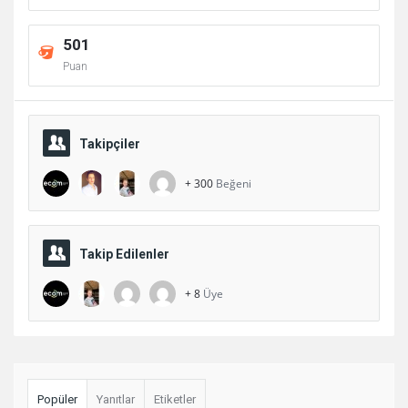
501
Puan
Takipçiler
+ 300
Beğeni
Takip Edilenler
+ 8
Üye
Sidebar
Popüler
Yanıtlar
Etiketler