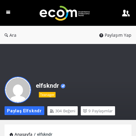
Ecom
PW
Ara
Paylaşım Yap
elfskndr
Teanager
304
Beğeni
9
Paylaşımlar
Paylaş Elfskndr
Anasayfa
/
elfskndr