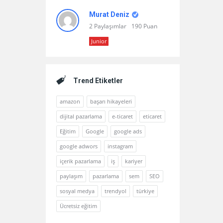
Murat Deniz
2 Paylaşımlar
190 Puan
Junior
Trend Etiketler
amazon
başarı hikayeleri
dijital pazarlama
e-ticaret
eticaret
Eğitim
Google
google ads
google adwors
instagram
içerik pazarlama
iş
kariyer
paylaşım
pazarlama
sem
SEO
sosyal medya
trendyol
türkiye
Ücretsiz eğitim