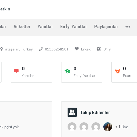
eskin
lar
Anketler
Yanıtlar
En İyi Yanıtlar
Paylaşımlar
ataşehir, Turkey
05536258561
Erkek
31 yıl
0
0
0
Yanıtlar
En İyi Yanıtlar
Puan
Takip Edilenler
akipçisi yok.
+ 1
Üye