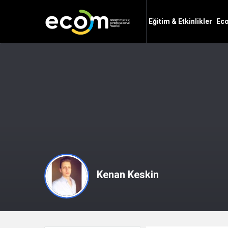
Ecom
Ecom
Eğitim & Etkinlikler
Eco
PW
PW
Navigation
Kenan Keskin