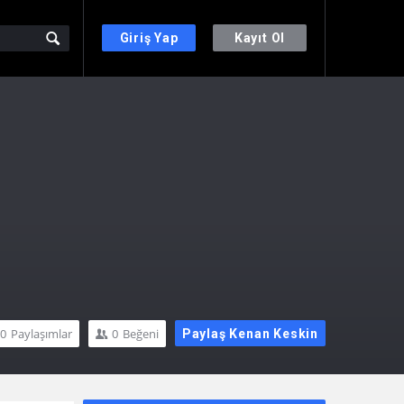
Giriş Yap
Kayıt Ol
0
Paylaşımlar
0
Beğeni
Paylaş Kenan Keskin
Sidebar