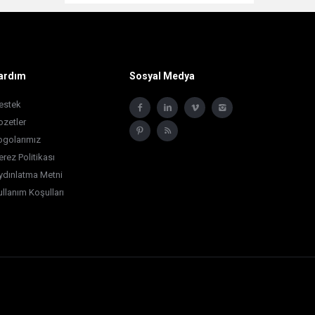
ardım
Sosyal Medya
estek
ozetler
ogolarımız
erez Politikası
ydınlatma Metni
ullanım Koşulları