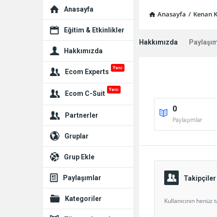
Explore
Anasayfa
Anasayfa
/
Kenan K
Eğitim & Etkinlikler
Hakkımızda
Paylaşım
Hakkımızda
Yeni
Ecom Experts
Yeni
Ecom C-Suit
0
Partnerler
Paylaşımlar
Gruplar
Grup Ekle
Paylaşımlar
Takipçiler
Kategoriler
Kullanıcının henüz t