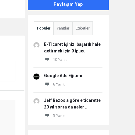
Paylaşım Yap
Popüler
Yanıtlar
Etiketler
E-Ticaret İşinizi başarılı hale
getirmek için 9 İpucu
10 Yanıt
Google Ads Eğitimi
6 Yanıt
Jeff Bezos'a göre e ticarette
20 yıl sonra da neler ...
5 Yanıt