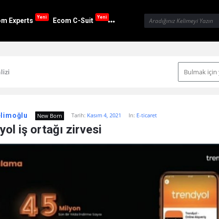
Yeni
Yeni
m Experts
Ecom C-Suit
lizi
elimoğlu
Tarih:
Kasım 4, 2021
In:
E-ticaret
New Born
ol iş ortağı zirvesi