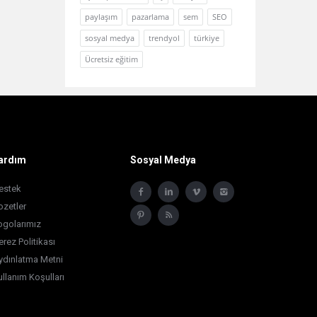
paylaşım
pazarlama
sem
SEO
sosyal medya
trendyol
türkiye
Ücretsiz eğitim
ardım
Sosyal Medya
estek
ozetler
ogolarımız
erez Politikası
ydınlatma Metni
ullanım Koşulları