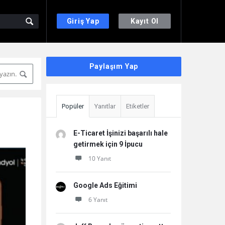
Giriş Yap
Kayıt Ol
Sidebar
Paylaşım Yap
Popüler
Yanıtlar
Etiketler
E-Ticaret İşinizi başarılı hale
getirmek için 9 İpucu
10 Yanıt
Google Ads Eğitimi
6 Yanıt