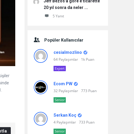
Jeff Bezos'a göre e ticarette
20 yıl sonra da neler ...
5 Yanıt
Popüler Kullanıcılar
cesialmozlino
64 Paylaşımlar
1k Puan
Expert
işiler
sinde
Ecom PW
1.
32 Paylaşımlar
773 Puan
Senior
Serkan Koç
4 Paylaşımlar
733 Puan
ıtla
Senior