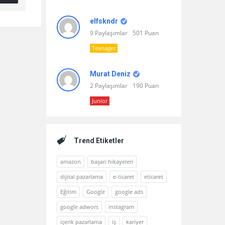
elfskndr
9 Paylaşımlar
501 Puan
Teanager
Murat Deniz
2 Paylaşımlar
190 Puan
Junior
Trend Etiketler
amazon
başarı hikayeleri
dijital pazarlama
e-ticaret
eticaret
Eğitim
Google
google ads
google adwors
instagram
içerik pazarlama
iş
kariyer