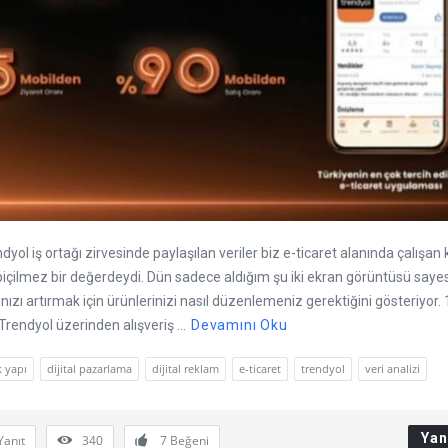
yol iş ortağı zirvesinde paylaşılan veriler biz e-ticaret alanında çalışan k
biçilmez bir değerdeydi. Dün sadece aldığım şu iki ekran görüntüsü saye
ınızı artırmak için ürünlerinizi nasıl düzenlemeniz gerektiğini gösteriyor. 
Trendyol üzerinden alışveriş ...
Devamını Oku
 yapı
dijital pazarlama
dijital reklam
e-ticaret
trendyol
veri analizi
Yan
Yanıt
340
7
Beğeni