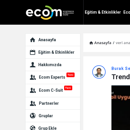
Ecom
Ecom
Eğitim & Etkinlikler
Eco
PW
PW
Navigation
Explore
Anasayfa
Anasayfa
/
veri ana
Eğitim & Etkinlikler
Ecom
Hakkımızda
Burak S
PW
Trendy
Yeni
Ecom Experts
Latest
Yeni
Ecom C-Suit
Paylaşım
Partnerler
Gruplar
Grup Ekle