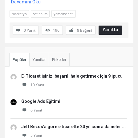
Devamını Oku
marketyo
satınalım
yemeksepeti
Yanıtla
0 Yanıt
196
8
Beğeni
Sidebar
Popüler
Yanıtlar
Etiketler
E-Ticaret İşinizi başarılı hale getirmek için 9 İpucu
10 Yanıt
Google Ads Eğitimi
6 Yanıt
Jeff Bezos'a göre e ticarette 20 yıl sonra da neler ...
5 Yanıt