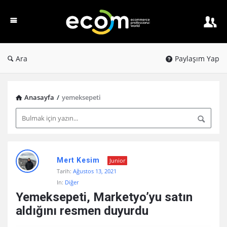
Ecom
PW
Ara
Paylaşım Yap
Anasayfa
/
yemeksepeti
Ecom
Mert Kesim
Junior
PW
Tarih:
Ağustos 13, 2021
Latest
In:
Diğer
Paylaşım
Yemeksepeti, Marketyo’yu satın 
aldığını resmen duyurdu