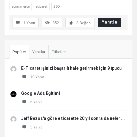
ecommerce
eticaret
SEO
Yanıtla
1 Yanıt
352
8
Beğeni
Sidebar
Popüler
Yanıtlar
Etiketler
E-Ticaret İşinizi başarılı hale getirmek için 9 İpucu
10 Yanıt
Google Ads Eğitimi
6 Yanıt
Jeff Bezos'a göre e ticarette 20 yıl sonra da neler ...
5 Yanıt