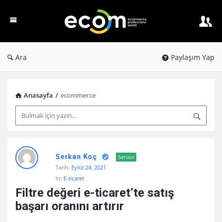
Ecom
PW
Ara
Paylaşım Yap
Anasayfa
/
ecommerce
Ecom
Serkan Koç
Senior
PW
Tarih:
Eylül 24, 2021
Latest
In:
E-ticaret
Paylaşım
Filtre değeri e-ticaret’te satış 
başarı oranını artırır