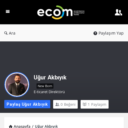
Ecom
PW
Ara
Paylaşım Yap
Uğur Akbıyık
New Born
E-ticaret Direktörü
0
Beğeni
1
Paylaşım
Paylaş Uğur Akbıyık
Anasayfa
/
Uğur Akbıyık