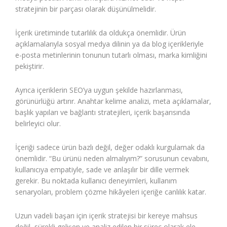
stratejinin bir parçası olarak düşünülmelidir.
İçerik üretiminde tutarlılık da oldukça önemlidir. Ürün
açıklamalarıyla sosyal medya dilinin ya da blog içerikleriyle
e-posta metinlerinin tonunun tutarlı olması, marka kimliğini
pekiştirir.
Ayrıca içeriklerin SEO’ya uygun şekilde hazırlanması,
görünürlüğü artırır. Anahtar kelime analizi, meta açıklamalar,
başlık yapıları ve bağlantı stratejileri, içerik başarısında
belirleyici olur.
İçeriği sadece ürün bazlı değil, değer odaklı kurgulamak da
önemlidir. “Bu ürünü neden almalıyım?” sorusunun cevabını,
kullanıcıya empatiyle, sade ve anlaşılır bir dille vermek
gerekir. Bu noktada kullanıcı deneyimleri, kullanım
senaryoları, problem çözme hikâyeleri içeriğe canlılık katar.
Uzun vadeli başarı için içerik stratejisi bir kereye mahsus
değil, sürekli gelişen ve analiz edilen bir süreç olarak ele