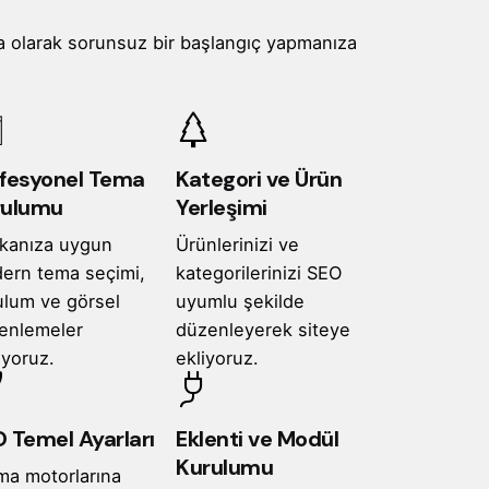
a olarak sorunsuz bir başlangıç yapmanıza
fesyonel Tema
Kategori ve Ürün
rulumu
Yerleşimi
kanıza uygun
Ürünlerinizi ve
ern tema seçimi,
kategorilerinizi SEO
ulum ve görsel
uyumlu şekilde
enlemeler
düzenleyerek siteye
ıyoruz.
ekliyoruz.
 Temel Ayarları
Eklenti ve Modül
Kurulumu
ma motorlarına