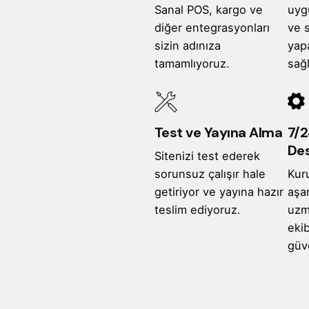
Sanal POS, kargo ve
uyg
diğer entegrasyonları
ve s
sizin adınıza
yap
tamamlıyoruz.
sağl
Test ve Yayına Alma
7/2
Des
Sitenizi test ederek
sorunsuz çalışır hale
Kur
getiriyor ve yayına hazır
aşa
teslim ediyoruz.
uzm
ekib
güv