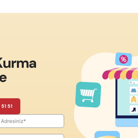
 Kurma
te
51 51