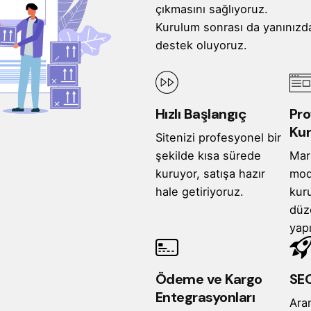
çıkmasını sağlıyoruz.
Kurulum sonrası da yanınızd
destek oluyoruz.
Hızlı Başlangıç
Pro
Ku
Sitenizi profesyonel bir
şekilde kısa sürede
Mar
kuruyor, satışa hazır
mod
hale getiriyoruz.
kur
düz
yap
Ödeme ve Kargo
SEO
Entegrasyonları
Ara