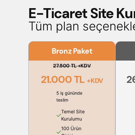
E-Ticaret Site Ku
Tüm plan seçenekler
Bronz Paket
27.500 TL +KDV
21.000 TL
2
+KDV
5 iş gününde
teslim
Temel Site
Kurulumu
100 Ürün