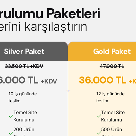
rulumu Paketleri
ini karşılaştırın
Silver Paket
Gold Paket
33.500 TL +KDV
47.000 TL
6.000 TL
36.000 TL
+KDV
+
10 iş gününde
12 iş gününde
teslim
teslim
Temel Site
Temel Site
Kurulumu
Kurulumu
200 Ürün
500 Ürün