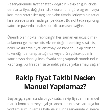
Pazaryerlerinde fiyatlar statik değildir. Rakipler gün içinde
defalarca fiyat değiştirir, stok durumuna göre agresif veya
korumacı stratejiler uygular. Sabit fiyatla ilerleyen bir satıcı,
kısa sürede sıralamada geriye düşer. Bu noktada repricing,
satıcının pazardaki nabzı sürekli tutmasını sağlar.
Önemli olan nokta, repricing’in her zaman en ucuz olmak
anlamına gelmemesidir. Aksine doğru repricing stratejisi,
belirli koşullarda fiyatı artırmayı da kapsar. Rakip stokları
tükendiğinde, talep arttığında veya ürün yüksek puanlı
satıcıdaysa daha yüksek fiyatla satış yapmak mümkündür.
Repricing, bu fırsatları sistematik şekilde yakalamayı sağlar.
Rakip Fiyat Takibi Neden
Manuel Yapılamaz?
Başlangıç aşamasında birçok satıcı rakip fiyatlarını manuel
olarak kontrol etmeye çalışır. Ancak ürün sayısı arttıkça bu
yöntem sürdürülemez hale gelir. Bir pazaryerinde yüzlerce