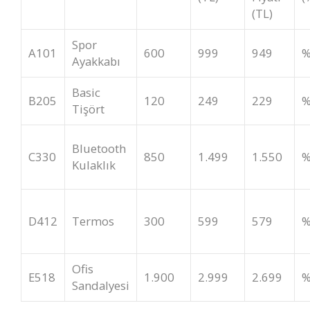
(TL)
Spor
A101
600
999
949
%
Ayakkabı
Basic
B205
120
249
229
%
Tişört
Bluetooth
C330
850
1.499
1.550
%
Kulaklık
D412
Termos
300
599
579
%
Ofis
E518
1.900
2.999
2.699
%
Sandalyesi