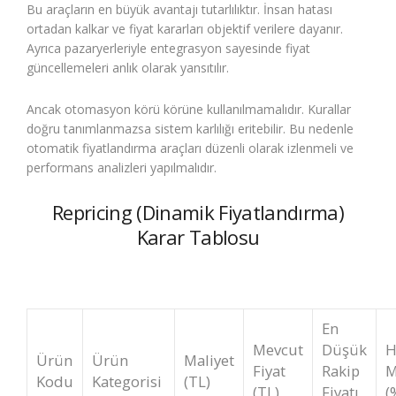
Bu araçların en büyük avantajı tutarlılıktır. İnsan hatası
ortadan kalkar ve fiyat kararları objektif verilere dayanır.
Ayrıca pazaryerleriyle entegrasyon sayesinde fiyat
güncellemeleri anlık olarak yansıtılır.
Ancak otomasyon körü körüne kullanılmamalıdır. Kurallar
doğru tanımlanmazsa sistem karlılığı eritebilir. Bu nedenle
otomatik fiyatlandırma araçları düzenli olarak izlenmeli ve
performans analizleri yapılmalıdır.
Repricing (Dinamik Fiyatlandırma)
Karar Tablosu
En
Mevcut
Düşük
H
Ürün
Ürün
Maliyet
Fiyat
Rakip
M
Kodu
Kategorisi
(TL)
(TL)
Fiyatı
(