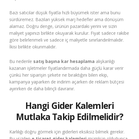
Bazı satıcılar düşük fiyatla hızlı büyümek ister ama bunu
sürdüremez. Bazıları yüksek marj hedefler ama dönüşüm
alamaz. Doğru denge, ürünün pazardaki yerini ve sizin
maliyet yapınızı birlikte okuyarak kurulur. Fiyat sadece rakibe
göre belirlenmeli ve sadece iç maliyetle sınırlandırılmalıdır.
İkisi birlikte okunmalıdır.
Bu nedenle
satış başına kar hesaplama
alışkanlığı
kazanan işletmeler fiyatlandırmada daha güçlü karar verir
çünkü her siparişin şirkete ne bıraktığını bilen ekip,
kampanya yaparken de indirim açarken de reklam bütçesi
ayırırken de daha bilinçli davranır.
Hangi Gider Kalemleri
Mutlaka Takip Edilmelidir?
Karlılığı doğru görmek için giderleri eksiksiz bilmek gerekir.
Bu yüzden
e ticaret gider kalemleri
mümkün olduğunca