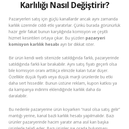
Karlılığı Nasıl Değiştirir?
Pazaryerleri satış için güçlü kanallardır ancak aynı zamanda
karlılık üzerinde ciddi etki yaratırlar. Çünkü burada görünürlük
hazır gelir fakat bunun karşılığında komisyon ve çeşitli
hizmet kesintileri ortaya çıkar. Bu yüzden
pazaryeri
komisyon karlılık hesabı
ayrı bir dikkat ister.
Bir ürün kendi web sitenizde satıldığında farklı, pazaryerinde
satıldığında farklı kar bırakabilir. Aynı satış fiyatı geçerli olsa
bile komisyon oranı arttıkça elinizde kalan tutar düşer.
Özellikle düşük fiyatlı veya düşük marjlı ürünlerde bu etki
daha sert hissedilir. Bunun üstüne reklam, kupon katkısı ya
da kampanya indirimi eklendiğinde karlılık daha da
daralabilir.
Bu nedenle pazaryerine ürün koyarken “nasıl olsa satış gelir”
mantığı yerine, kanal bazlı karlılık hesabı yapılmalıdır. Bazı
ürünler pazaryerinde hacim yaratır ama asıl karı başka
ürünlerle telafi eder. Bazı ürünler ise orada bulunması