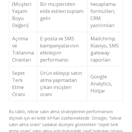
(Müşteri
Bir müşteriden
hesaplama
Yaşam
elde edilen toplam
formülleri,
Boyu
gelir
CRM
Değeri)
yazılımları
Açılma
E-posta ve SMS
Mailchimp,
ve
kampanyalarının
Klaviyo, SMS
Tıklanma
etkileşim
gateway
Oranları
performansı
raporları
Sepet
Ürün ekleyip satın
Google
Terk
alma yapmadan
Analytics,
Etme
çıkan müşteri
Hotjar
Oranı
oranı
Bu tablo, tekrar satın alma stratejilerinin performansını
ölçmek için en kritik KPI’ları özetlemektedir. Örneğin, “tekrar
satın alma oranı” sadakat düzeyini gösterirken “sepet terk
etme oranı” satın alma yolculuğundaki zayıf noktaları ortaya