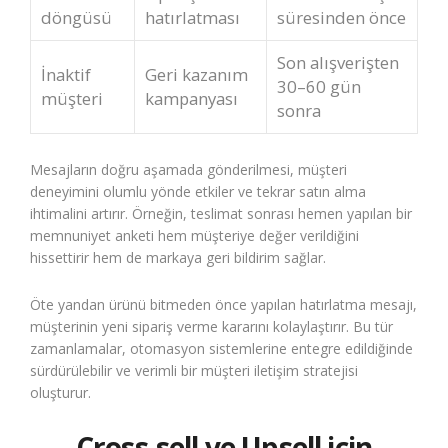
döngüsü
hatırlatması
süresinden önce
Son alışverişten
İnaktif
Geri kazanım
30–60 gün
müşteri
kampanyası
sonra
Mesajların doğru aşamada gönderilmesi, müşteri
deneyimini olumlu yönde etkiler ve tekrar satın alma
ihtimalini artırır. Örneğin, teslimat sonrası hemen yapılan bir
memnuniyet anketi hem müşteriye değer verildiğini
hissettirir hem de markaya geri bildirim sağlar.
Öte yandan ürünü bitmeden önce yapılan hatırlatma mesajı,
müşterinin yeni sipariş verme kararını kolaylaştırır. Bu tür
zamanlamalar, otomasyon sistemlerine entegre edildiğinde
sürdürülebilir ve verimli bir müşteri iletişim stratejisi
oluşturur.
Cross-sell ve Upsell için